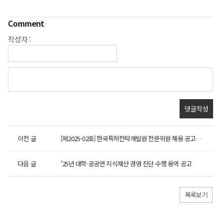
Comment
작성자 :
이전 글
[제2025-02호] 한국특허전략개발원 전문위원 채용 공고(계약직...
다음 글
'25년 대학·공공연 지식재산 경영 진단 수행 용역 공고
목록보기