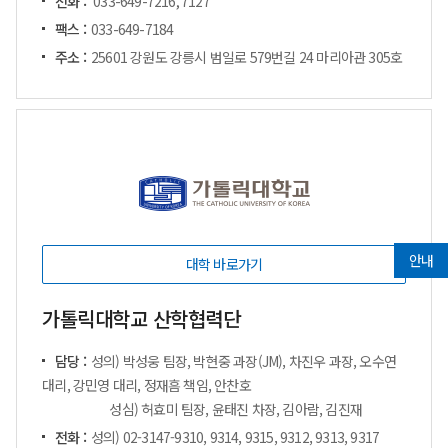
전화 :
033-649-7216, 7127
팩스 :
033-649-7184
주소 :
25601 강원도 강릉시 범일로 579번길 24 마리아관 305호
안내
대학 바로가기
가톨릭대학교 산학협력단
담당 :
성의) 박성웅 팀장, 박현중 과장(JM), 차진우 과장, 오수연
대리, 강민영 대리, 정재흠 책임, 안찬호
성심) 허효미 팀장, 윤태진 차장, 김아람, 김진재
전화 :
성의) 02-3147-9310, 9314, 9315, 9312, 9313, 9317