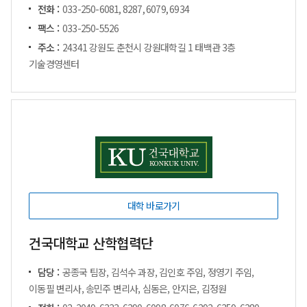
전화 :
033-250-6081, 8287, 6079, 6934
팩스 :
033-250-5526
주소 :
24341 강원도 춘천시 강원대학길 1 태백관 3층
기술경영센터
대학 바로가기
건국대학교 산학협력단
담당 :
공종국 팀장, 김석수 과장, 김인호 주임, 정영기 주임,
이동필 변리사, 송민주 변리사, 심동은, 안지은, 김정원