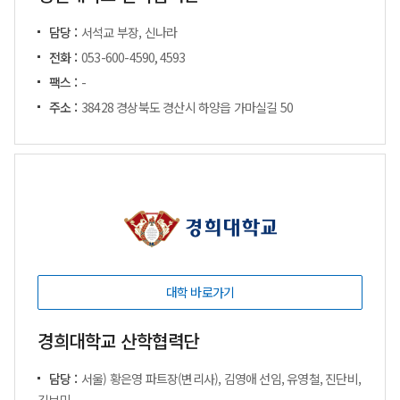
담당 :
서석교 부장, 신나라
전화 :
053-600-4590, 4593
팩스 :
-
주소 :
38428 경상북도 경산시 하양읍 가마실길 50
대학 바로가기
경희대학교 산학협력단
담당 :
서울) 황은영 파트장(변리사), 김영애 선임, 유영철, 진단비,
김보민