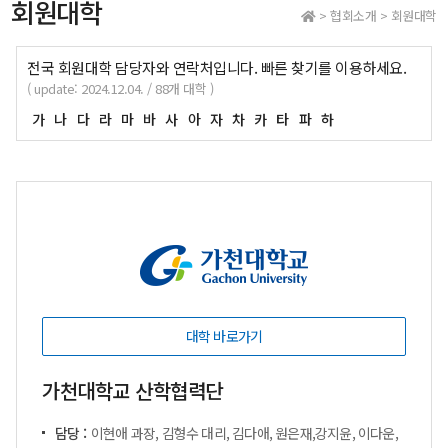
회원대학
> 협회소개 > 회원대학
전국 회원대학 담당자와 연락처입니다. 빠른 찾기를 이용하세요.
( update: 2024.12.04. / 88개 대학 )
가
나
다
라
마
바
사
아
자
차
카
타
파
하
대학 바로가기
가천대학교 산학협력단
담당 :
이현애 과장, 김형수 대리, 김다애, 원은재,강지윤, 이다운,