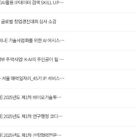
(2일 완성)AI활용 IP데이터 검색 SKILL UP과정 9/25~26 (신청마감~9/21)
 글로벌 창업경진대회 심사 소감
[무료 웨비나] 기술사업화를 위한 AI 어시스턴트
이재명 정부 주력사업! K-AI의 주인공이 될 5개의 기업은? -‘국산 AI 파운데이션 모델’ 기술력 성적표
<KAIPS> 서울 매력일자리_45기 IP 서비스 아카데미 참여자 모집(~3/20)
[교육안내] 2025년도 제1차 바이오기술투자분석사(BIA) 양성과정
[교육안내] 2025년도 제1차 연구행정 코디네이터(RAC) 양성과정
[교육안내] 2025년도 제1차 산학협력전문가(IACE) 2급 양성과정 안내