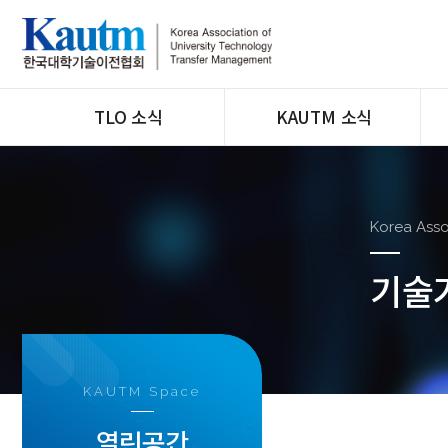
TLO 소식
KAUTM 소식
전체
공지
사업공고
지회운영
홍보마당
교육/행사
Korea Asso
채용공고
기술
뉴스&톡
KAUTM Space
열린공간