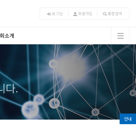
로그인
회원가입
통합검색
회소개
utm소개
수행사업
회원대학
특별회원
니다.
가입안내
도/연락처
오시는길
안내