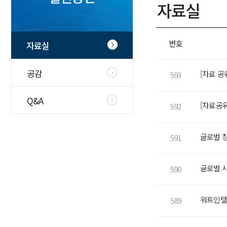
자료실
번호
자료실
공감
593
Q&A
592
591
글로벌 사
590
589