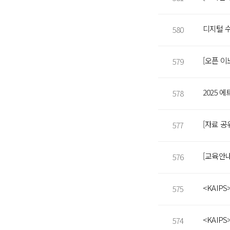
580
579
2025
578
577
576
575
574