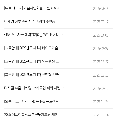
[무료 웨비나] 기술사업화를 위한 AI 어시스턴트
2025-08-18
이재명 정부 주력사업! K-AI의 주인공이 될 5개의 기업은? -‘국산 AI 파운데이션 모델’ 기술력 성적표
2025-07-17
<KAIPS> 서울 매력일자리_45기 IP 서비스 아카데미 참여자 모집(~3/20)
2025-03-05
[교육안내] 2025년도 제1차 바이오기술투자분석사(BIA) 양성과정
2025-02-27
[교육안내] 2025년도 제1차 연구행정 코디네이터(RAC) 양성과정
2025-02-27
[교육안내] 2025년도 제1차 산학협력전문가(IACE) 2급 양성과정 안내
2025-02-19
디지털 수출 마케팅: 스타트업 해외 사업개발 방안
2025-02-10
[오픈 이노베이션 플랫폼] R&I 프로젝트를 시작하기 위한 마켓플레이스
2025-01-24
2025 에트리홀딩스 혁신투자포럼 개최
2025-01-14