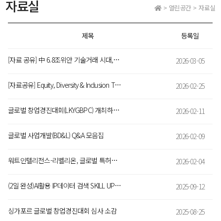
자료실
> 열린공간 > 자료실
제목
등록일
[자료 공유] 中 6.8조위안 기술거래 시대, 과학기술서비스업 10대 분야 표준 정비
2026-03-05
[자료공유] Equity, Diversity & Inclusion Toolkit Adapted for Europe: Guidance & Resourses to Establish Best Practice in the Knowledge Transfer Field
2026-02-25
글로벌 창업경진대회(LKYGBPC) 개최하는 SMU 산학협력단(IIE)
2026-02-11
글로벌 사업개발(BD&L) Q&A 모음집
2026-02-09
워트인텔리전스-리벨리온, 글로벌 특허AI 혁신을 위해 MOU 체결
2026-02-04
(2일 완성)AI활용 IP데이터 검색 SKILL UP과정 9/25~26 (신청마감~9/21)
2025-09-12
싱가포르 글로벌 창업경진대회 심사 소감
2025-08-25