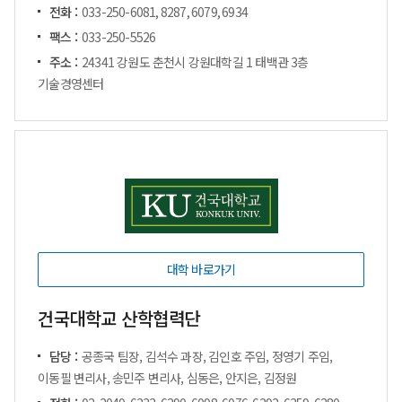
전화 :
033-250-6081, 8287, 6079, 6934
팩스 :
033-250-5526
주소 :
24341 강원도 춘천시 강원대학길 1 태백관 3층
기술경영센터
대학 바로가기
건국대학교 산학협력단
담당 :
공종국 팀장, 김석수 과장, 김인호 주임, 정영기 주임,
이동필 변리사, 송민주 변리사, 심동은, 안지은, 김정원