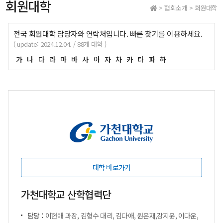
회원대학
> 협회소개 > 회원대학
전국 회원대학 담당자와 연락처입니다. 빠른 찾기를 이용하세요.
( update: 2024.12.04. / 88개 대학 )
가
나
다
라
마
바
사
아
자
차
카
타
파
하
대학 바로가기
가천대학교 산학협력단
담당 :
이현애 과장, 김형수 대리, 김다애, 원은재,강지윤, 이다운,