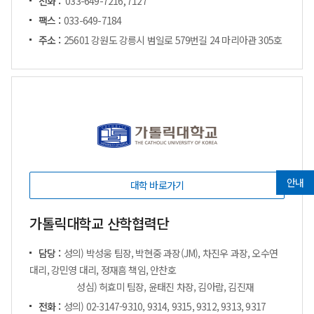
전화 :
033-649-7216, 7127
팩스 :
033-649-7184
주소 :
25601 강원도 강릉시 범일로 579번길 24 마리아관 305호
안내
대학 바로가기
가톨릭대학교 산학협력단
담당 :
성의) 박성웅 팀장, 박현중 과장(JM), 차진우 과장, 오수연
대리, 강민영 대리, 정재흠 책임, 안찬호
성심) 허효미 팀장, 윤태진 차장, 김아람, 김진재
전화 :
성의) 02-3147-9310, 9314, 9315, 9312, 9313, 9317