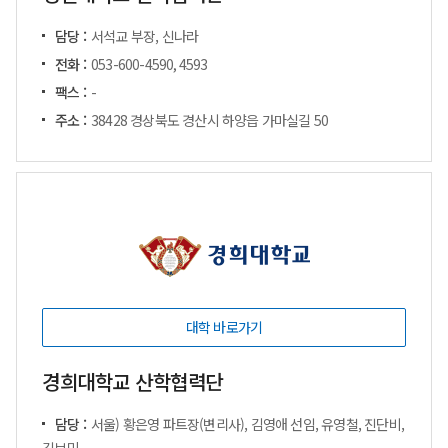
담당 :
서석교 부장, 신나라
전화 :
053-600-4590, 4593
팩스 :
-
주소 :
38428 경상북도 경산시 하양읍 가마실길 50
대학 바로가기
경희대학교 산학협력단
담당 :
서울) 황은영 파트장(변리사), 김영애 선임, 유영철, 진단비,
김보민