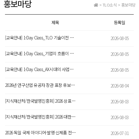
홍보마당
> TLO소식 > 홍보마당
제목
등록일
[교육안내] 1-Day Class_TLO 기술이전 및 기술라이센싱 계약 실무
2026-08-05
[교육안내] 1-Day Class_기업의 흐름이 보이는 재무제표! 숫자에 숨겨진 기업가치
2026-08-05
[교육안내] 1-Day Class_AX시대의 사업전략·계획서 작성 실무
2026-08-05
2026년 연구산업 유공자 장관 표창 후보자 추천 및 접수 안내
2026-08-04
[지식재산처/한국발명진흥회] 2026 상표·디자인권전 출품신청 안내 (~8. 27.)
2026-08-03
[지식재산처/한국발명진흥회] 2026 대한민국발명특허대전 출품신청 안내(~8. 26.)
2026-08-03
2026 독일 국제 아이디어·발명·신제품 전시회 참가 모집 공고(~9/22(화) 17시)
2026-07-31